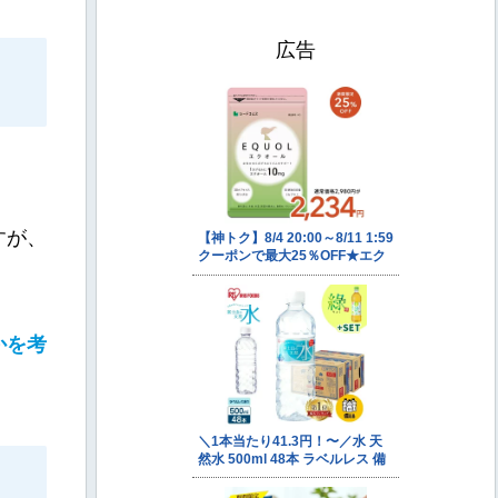
広告
すが、
かを考