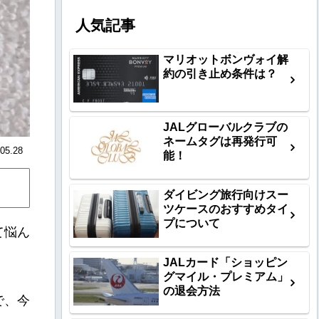
人気記事
マリオットボンヴォイ解
約の引き止め条件は？
JALグローバルクラブの
ネームタグは再発行可
05.28
能！
ダイビング旅行向けスー
ツケースのおすすめタイ
プについて
て悩ん
JALカード「ショッピン
グマイル・プレミアム」
の退会方法
で、今