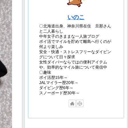
いのこ
〇北海道出身、神奈川県在住 旦那さん
と二人暮らし
中年女子のきままな一人旅ブログ
ポイ活でマイルを貯めて離島へ行くのが
何より楽しみ
安全・快適・ストレスフリーなダイビン
グについて日々探求
女性ダイバーならではの便利アイテム
や、効率的なマイル旅について発信中
〇趣味
ポイ活歴15年～
JALマイラー歴20年～
ダイビング歴6年～
スノーボード歴30年～