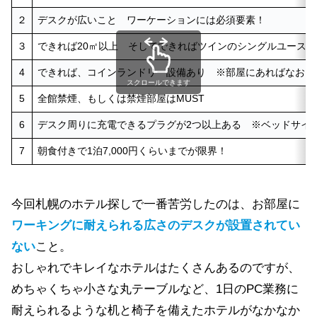
２
デスクが広いこと ワーケーションには必須要素！
３
できれば20㎡以上 そしてできればツインのシングルユース
4
できれば、コインランドリー設備あり ※部屋にあればなおよ
スクロールできます
5
全館禁煙、もしくは禁煙部屋はMUST
6
デスク周りに充電できるプラグが2つ以上ある ※ベッドサイ
7
朝食付きで1泊7,000円くらいまでが限界！
今回札幌のホテル探しで一番苦労したのは、お部屋に
ワーキングに耐えられる広さのデスクが設置されてい
ない
こと。
おしゃれでキレイなホテルはたくさんあるのですが、
めちゃくちゃ小さな丸テーブルなど、1日のPC業務に
耐えられるような机と椅子を備えたホテルがなかなか