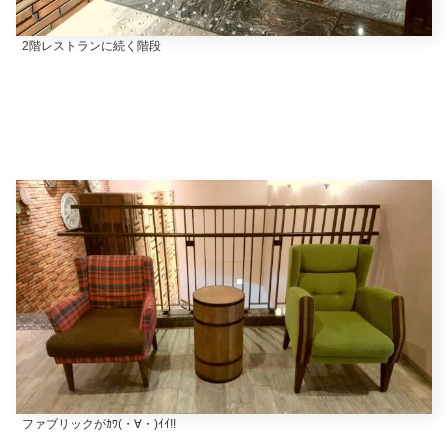
2階レストランに続く階段
ファブリックがｶﾜ(・∀・)ｲｲ!!