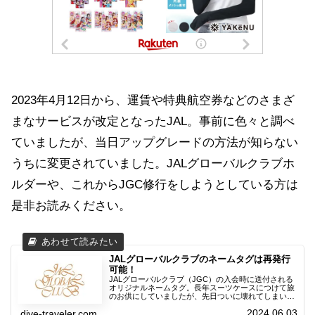
2023年4月12日から、運賃や特典航空券などのさまざ
まなサービスが改定となったJAL。事前に色々と調べ
ていましたが、当日アップグレードの方法が知らない
うちに変更されていました。JALグローバルクラブホ
ルダーや、これからJGC修行をしようとしている方は
是非お読みください。
JALグローバルクラブのネームタグは再発行
可能！
JALグローバルクラブ（JGC）の入会時に送付される
オリジナルネームタグ。長年スーツケースにつけて旅
のお供にしていましたが、先日ついに壊れてしまいま
した。思い切って、JGC事務局に電話をかけたところ
2024.06.03
dive-traveler.com
意外な回答が。JALグローバルクラブホルダ...