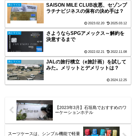
SAISON MILE CLUB改悪、セゾンプ
旅とマイル
ラチナビジネスの保有の決め手は？
2023.02.20
2025.03.12
さようならSPGアメックス～解約を
旅とマイル
決意するまで
2022.02.21
2022.11.08
JALの旅行積立（e旅計画）を試して
旅とマイル
みた。メリットとデメリットは？
2024.12.25
【2023年3月】石垣島でおすすめのワ
ーケーションホテル
スーツケースは、シンプル機能で軽量